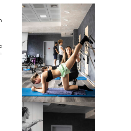
n
no
i