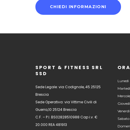
CHIEDI INFORMAZIONI
SPORT & FITNESS SRL
ORA
SSD
Lunedì 
Sede Legale: via Codignole, 45 25125
Martedì
Brescia
Mercole
Sede Operativa: via Vittime Civili di
Giovedì
Guerra,10 25124 Brescia
Venerdì
C.F. – P.I. BS02828510988 Cap i.v. €
Sabato
20.000 REA 481913
Domeni