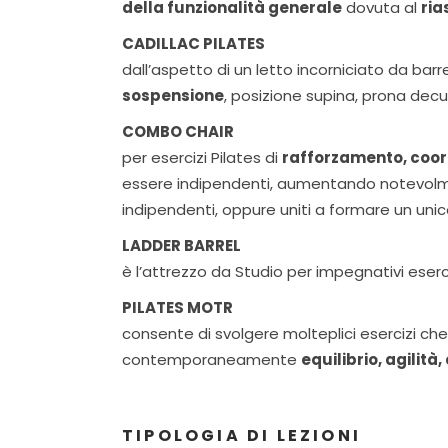
della funzionalità generale
dovuta al
ria
CADILLAC PILATES
dall’aspetto di un letto incorniciato da bar
sospensione
, posizione supina, prona decub
COMBO CHAIR
per esercizi Pilates di
rafforzamento, coor
essere indipendenti, aumentando notevolme
indipendenti, oppure uniti a formare un uni
LADDER BARREL
è l’attrezzo da Studio per impegnativi eserci
PILATES MOTR
consente di svolgere molteplici esercizi c
contemporaneamente
equilibrio, agilit
TIPOLOGIA DI LEZIONI