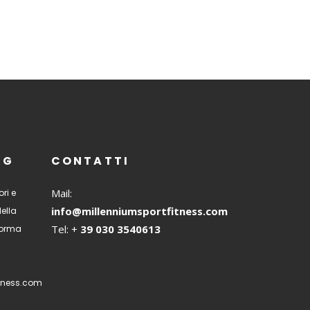
NG
CONTATTI
Mail:
ri e
info@millenniumsportfitness.com
della
Tel: +
39 030 3540613
 forma
tness.com