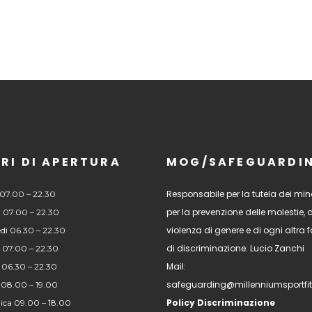
RI DI APERTURA
MOG/SAFEGUARDI
Responsabile per la tutela dei mino
07.00 – 22.30
per la prevenzione delle molestie, 
 07.00 – 22.30
violenza di genere e di ogni altra
dì 06.30 – 22.30
di discriminazione: Lucio Zanchi
 07.00 – 22.30
Mail:
 06.30 – 22.30
safeguarding@millenniumsportfi
 08.00 – 19.00
Policy Discriminazione
ca 09.00 – 18.00