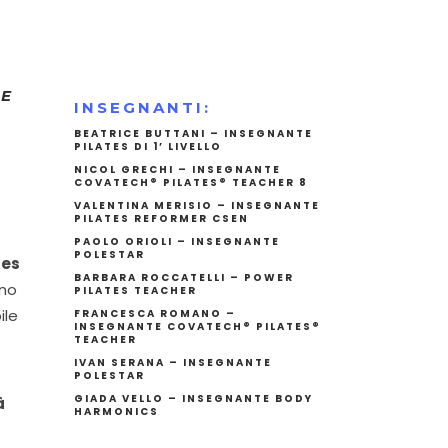
 E
INSEGNANTI:
BEATRICE BUTTANI – INSEGNANTE
PILATES DI 1’ LIVELLO
NICOL GRECHI
– INSEGNANTE
COVATECH®️ PILATES®️ TEACHER 8
VALENTINA MERISIO – INSEGNANTE
PILATES REFORMER CSEN
PAOLO ORIOLI – INSEGNANTE
POLESTAR
tes
BARBARA ROCCATELLI – POWER
ono
PILATES TEACHER
ile
FRANCESCA ROMANO
–
INSEGNANTE COVATECH®️ PILATES®️
TEACHER
IVAN SERANA – INSEGNANTE
POLESTAR
GIADA VELLO – INSEGNANTE BODY
à
HARMONICS