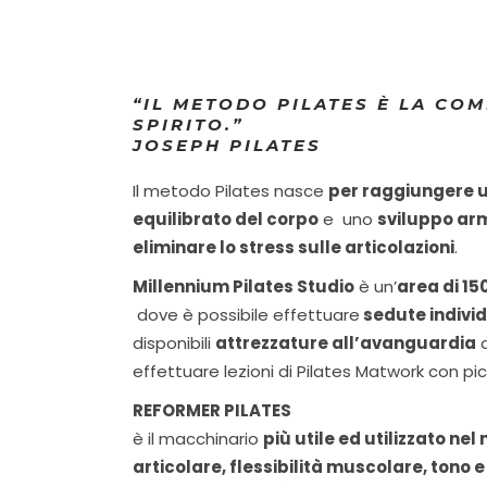
“IL METODO PILATES È LA CO
SPIRITO.”
JOSEPH PILATES
Il metodo Pilates nasce
per raggiungere u
equilibrato del corpo
e uno
sviluppo ar
eliminare lo stress sulle articolazioni
.
Millennium Pilates Studio
è un’
area di 15
dove è possibile effettuare
sedute individ
disponibili
attrezzature all’avanguardia
q
effettuare lezioni di Pilates Matwork con picc
REFORMER PILATES
è il macchinario
più utile ed utilizzato ne
articolare, flessibilità muscolare, tono e