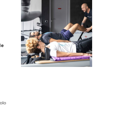
le
colo