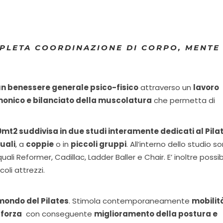
MPLETA COORDINAZIONE DI CORPO, MENTE
n benessere generale psico-fisico
attraverso un
lavoro
monico e bilanciato della muscolatura
che permetta di
0mt2 suddivisa in due studi interamente dedicati al Pila
uali
, a
coppie
o in
piccoli gruppi
. All’interno dello studio s
uali Reformer, Cadillac, Ladder Baller e Chair. E’ inoltre possib
oli attrezzi.
l mondo del Pilates
. Stimola contemporaneamente
mobilit
 forza
con conseguente
miglioramento della postura e