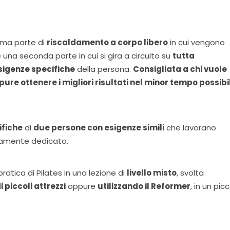
rima parte di
riscaldamento a corpo libero
in cui vengono
e una seconda parte in cui si gira a circuito su
tutta
esigenze specifiche
della persona.
Consigliata a chi vuole
pure ottenere i migliori risultati nel minor tempo possibi
ifiche
di
due persone con esigenze simili
che lavorano
tamente dedicato.
ratica di Pilates in una lezione di
livello misto
, svolta
i piccoli attrezzi
oppure
utilizzando il Reformer
, in un pic