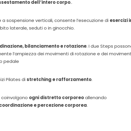
ssestamento dell’intero corpo
..
re a sospensione verticali, consente l’esecuzione di
esercizi i
ito laterale, seduti o in ginocchio.
dinazione, bilanciamento e rotazione
. I due Steps posso
nte l’ampiezza dei movimenti di rotazione e dei moviment
co pedale
zi Pilates di
stretching e rafforzamento
.
he coinvolgono
ogni distretto corporeo
allenando
à, coordinazione e percezione corporea
.