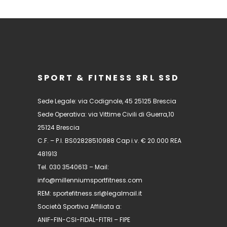
SPORT & FITNESS SRL SSD
Sede Legale: via Codignole, 45 25125 Brescia
Sede Operativa: via Vittime Civili di Guerra,10
25124 Brescia
C.F. – P.I. BS02828510988 Cap i.v. € 20.000 REA
481913
Tel. 030 3540613 – Mail:
info@millenniumsportfitness.com
REM: sportefitness.srl@legalmail.it
Società Sportiva Affiliata a:
ANIF-FIN-CSI-FIDAL-FITRI – FIPE