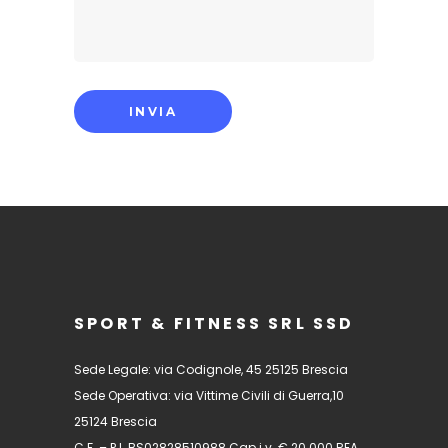
SPORT & FITNESS SRL SSD
Sede Legale: via Codignole, 45 25125 Brescia
Sede Operativa: via Vittime Civili di Guerra,10
25124 Brescia
C.F. – P.I. BS02828510988 Cap i.v. € 20.000 REA