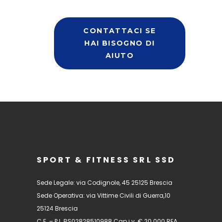
CONTATTACI SE
HAI BISOGNO DI
AIUTO
SPORT & FITNESS SRL SSD
Sede Legale: via Codignole, 45 25125 Brescia
Sede Operativa: via Vittime Civili di Guerra,10
25124 Brescia
C.F. – P.I. BS02828510988 Cap i.v. € 20.000 REA