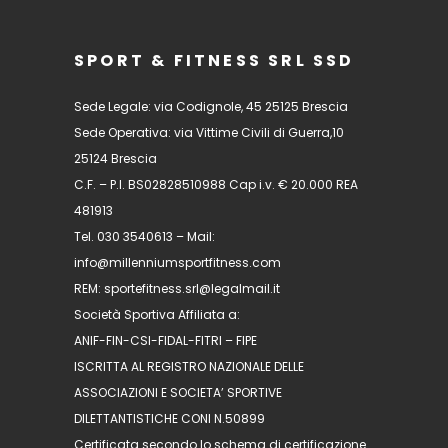
SPORT & FITNESS SRL SSD
Sede Legale: via Codignole, 45 25125 Brescia
Sede Operativa: via Vittime Civili di Guerra,10
25124 Brescia
C.F. – P.I. BS02828510988 Cap i.v. € 20.000 REA
481913
Tel. 030 3540613 – Mail:
info@millenniumsportfitness.com
REM: sportefitness.srl@legalmail.it
Società Sportiva Affiliata a:
ANIF-FIN-CSI-FIDAL-FITRI – FIPE
ISCRITTA AL REGISTRO NAZIONALE DELLE
ASSOCIAZIONI E SOCIETA’ SPORTIVE
DILETTANTISTICHE CONI N.50899
Certificata secondo lo schema di certificazione