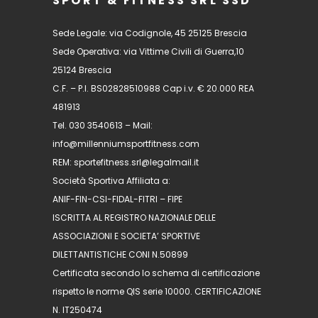
SPORT & FITNESS SRL SSD
Sede Legale: via Codignole, 45 25125 Brescia
Sede Operativa: via Vittime Civili di Guerra,10
25124 Brescia
C.F. – P.I. BS02828510988 Cap i.v. € 20.000 REA
481913
Tel. 030 3540613 – Mail:
info@millenniumsportfitness.com
REM: sportefitness.srl@legalmail.it
Società Sportiva Affiliata a:
ANIF-FIN-CSI-FIDAL-FITRI – FIPE
ISCRITTA AL REGISTRO NAZIONALE DELLE
ASSOCIAZIONI E SOCIETA’ SPORTIVE
DILETTANTISTICHE CONI N.50899
Certificata secondo lo schema di certificazione
rispetto le norme QIS serie 10000. CERTIFICAZIONE
N. IT250474