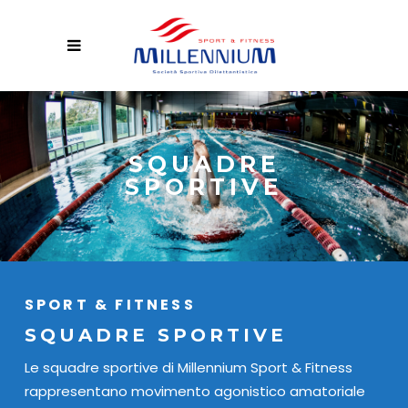
SQUADRE
SPORTIVE
SPORT & FITNESS
SQUADRE SPORTIVE
Le squadre sportive di Millennium Sport & Fitness
rappresentano movimento agonistico amatoriale