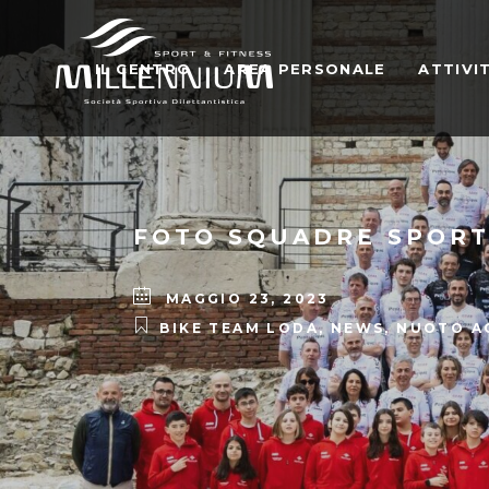
IL CENTRO
AREA PERSONALE
ATTIVI
FOTO SQUADRE SPORT
MAGGIO 23, 2023
BIKE TEAM LODA
,
NEWS
,
NUOTO A