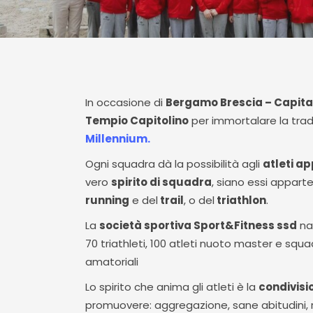
In occasione di
Bergamo Brescia – Capital
Tempio Capitolino
per immortalare la trad
Millennium.
Ogni squadra dà la possibilità agli
atleti a
vero
spirito di squadra
, siano essi appart
running
e del
trail
, o del
triathlon
.
La
società sportiva Sport&Fitness ssd
na
70 triathleti, 100 atleti nuoto master e squad
amatoriali
Lo spirito che anima gli atleti è la
condivisio
promuovere: aggregazione, sane abitudini, ri