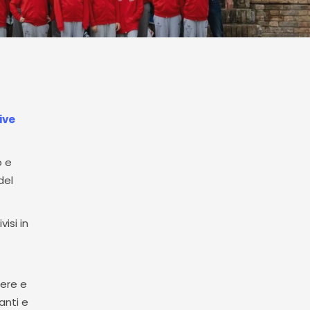
ive
 e
del
isi in
tere e
anti e