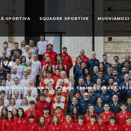
TÀ SPORTIVA
SQUADRE SPORTIVE
MUOVIAMOCI
IVE
GONISTICO
,
RUNNING E TRAIL TEAM
,
SQUADRE SPO