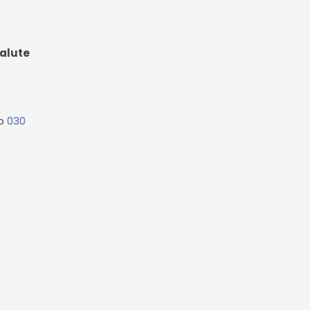
salute
ro
030