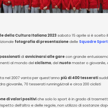
e della Cultura Italiana 2023
sabato 15 aprile si è scelto il
izionale
fotografia di presentazione
delle
Squadre Sport
ppassionati
di
avvicinarsi alle gare
con grande entusiasmo
enenti al mondo del
ciclismo
, del
nuoto
master o giovanile, 
ta nel 2007 vanta per quest’anno
più di 400 tesserati
suddiv
ra giovanile, 70 tesserati running&trail e circa 200 ciclisti
ne di valori positivi
che solo lo sport è in grado di trasmet
spetto dell’altro e delle regole, non utilizzo di sostanze dop