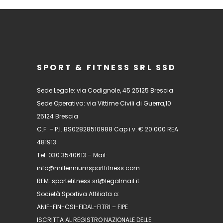
SPORT & FITNESS SRL SSD
Sede Legale: via Codignole, 45 25125 Brescia
Sede Operativa: via Vittime Civili di Guerra,10
25124 Brescia
C.F. – P.I. BS02828510988 Cap i.v. € 20.000 REA
481913
Tel. 030 3540613 – Mail:
info@millenniumsportfitness.com
REM: sportefitness.srl@legalmail.it
Società Sportiva Affiliata a:
ANIF-FIN-CSI-FIDAL-FITRI – FIPE
ISCRITTA AL REGISTRO NAZIONALE DELLE