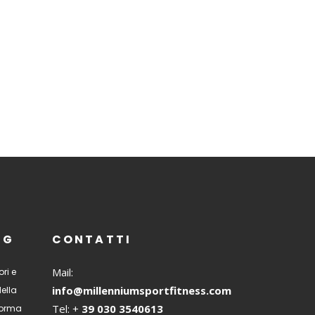
NG
CONTATTI
Mail:
ri e
info@millenniumsportfitness.com
della
Tel: +
39 030 3540613
 forma