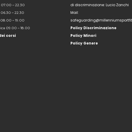
di discriminazione: Lucio Zanchi
 07.00 – 22.30
Mail:
 06.30 – 22.30
safeguarding@millenniumsportfi
 08.00 – 19.00
Policy Discriminazione
ca 09.00 – 18.00
dei corsi
Policy Minori
Policy Genere