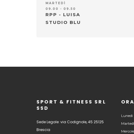
MARTEDÌ
09.00 - 09.50
RPP - LUISA
STUDIO BLU
SPORT & FITNESS SRL
ORA
SSD
Lunedì 
Sede Legale: via Codignole, 45 25125
Martedì
Brescia
Mercole