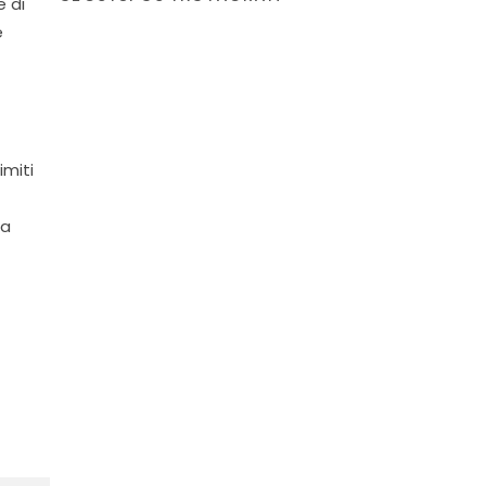
e di
e
imiti
 a