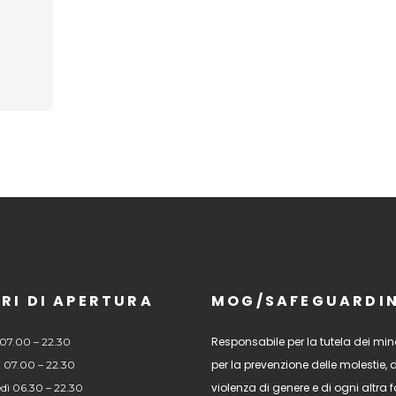
RI DI APERTURA
MOG/SAFEGUARDI
Responsabile per la tutela dei mino
07.00 – 22.30
per la prevenzione delle molestie, 
 07.00 – 22.30
violenza di genere e di ogni altra
dì 06.30 – 22.30