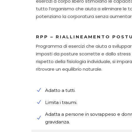
esercizi a corpo libero stimolano le capacit
tutto l’organismo che aiuta a eliminare le t
potenziano la corporatura senza aumentare
RPP – RIALLINEAMENTO POST
Programma di esercizi che aiuta a sviluppar
imposti da posture scorrette e dallo stress 
rispetto della fisiologia individuale, si imp
ritrovare un equilibrio naturale.
Adatto a tutti.
Limita i traumi.
Adatta a persone in sovrappeso e donn
gravidanza.