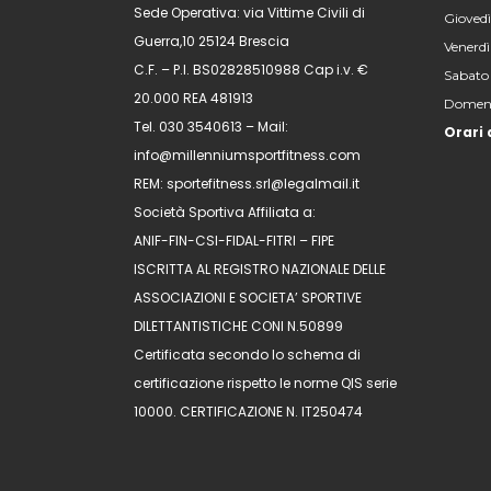
Sede Operativa: via Vittime Civili di
Giovedì
Guerra,10 25124 Brescia
Venerdì
C.F. – P.I. BS02828510988 Cap i.v. €
Sabato
20.000 REA 481913
Domeni
Tel. 030 3540613 – Mail:
Orari 
info@millenniumsportfitness.com
REM: sportefitness.srl@legalmail.it
Società Sportiva Affiliata a:
ANIF-FIN-CSI-FIDAL-FITRI – FIPE
ISCRITTA AL REGISTRO NAZIONALE DELLE
ASSOCIAZIONI E SOCIETA’ SPORTIVE
DILETTANTISTICHE CONI N.50899
Certificata secondo lo schema di
certificazione rispetto le norme QIS serie
10000. CERTIFICAZIONE N. IT250474