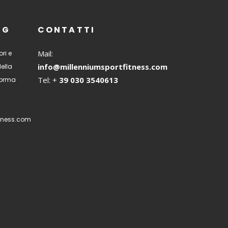
NG
CONTATTI
Mail:
ri e
info@millenniumsportfitness.com
della
Tel: +
39 030 3540613
 forma
tness.com