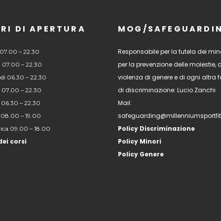
RI DI APERTURA
MOG/SAFEGUARDI
Responsabile per la tutela dei mino
07.00 – 22.30
per la prevenzione delle molestie, 
 07.00 – 22.30
violenza di genere e di ogni altra
dì 06.30 – 22.30
di discriminazione: Lucio Zanchi
 07.00 – 22.30
Mail:
 06.30 – 22.30
safeguarding@millenniumsportfi
 08.00 – 19.00
Policy Discriminazione
ca 09.00 – 18.00
dei corsi
Policy Minori
Policy Genere