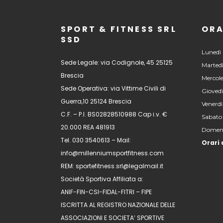
SPORT & FITNESS SRL
ORA
SSD
Lunedì 
Sede Legale: via Codignole, 45 25125
Martedì
Brescia
Mercole
Sede Operativa: via Vittime Civili di
Giovedì
Guerra,10 25124 Brescia
Venerdì
C.F. – P.I. BS02828510988 Cap i.v. €
Sabato
20.000 REA 481913
Domeni
Tel. 030 3540613 – Mail:
Orari 
info@millenniumsportfitness.com
REM: sportefitness.srl@legalmail.it
Società Sportiva Affiliata a:
ANIF-FIN-CSI-FIDAL-FITRI – FIPE
ISCRITTA AL REGISTRO NAZIONALE DELLE
ASSOCIAZIONI E SOCIETA’ SPORTIVE