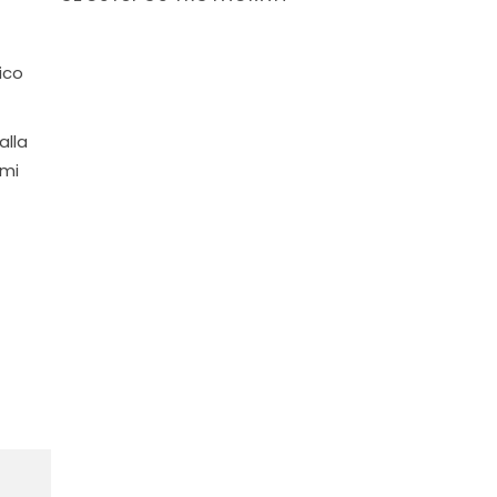
ico
alla
tmi