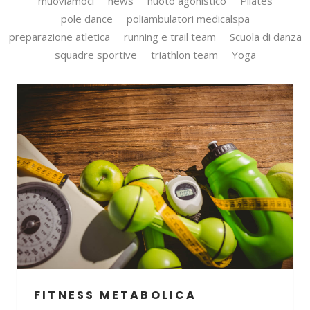
muoviamoci
news
nuoto agonistico
Pilates
pole dance
poliambulatori medicalspa
preparazione atletica
running e trail team
Scuola di danza
squadre sportive
triathlon team
Yoga
FITNESS METABOLICA