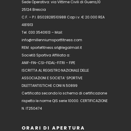
Sede Operativa: via Vittime Civili di Guerra,10
25124 Brescia
C.F. – P.I. BS02828510988 Cap i.v. € 20.000 REA
481913
Tel. 030 3540613 – Mail:
info@millenniumsportfitness.com
REM: sportefitness.srl@legalmail.it
Società Sportiva Affiliata a:
ANIF-FIN-CSI-FIDAL-FITRI – FIPE
ISCRITTA AL REGISTRO NAZIONALE DELLE
ASSOCIAZIONI E SOCIETA’ SPORTIVE
DILETTANTISTICHE CONI N.50899
Certificata secondo lo schema di certificazione
rispetto le norme QIS serie 10000. CERTIFICAZIONE
N. IT250474
ORARI DI APERTURA