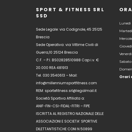
SPORT & FITNESS SRL
ORA
SSD
Lunedì 
Sede Legale: via Codignole, 45 25125
Martedì
Brescia
Mercole
Sede Operativa: via Vittime Civili di
Giovedì
Guerra,10 25124 Brescia
Venerdì
C.F. – P.I. BS02828510988 Cap i.v. €
Sabato
20.000 REA 481913
Domeni
Tel. 030 3540613 – Mail:
Orari 
info@millenniumsportfitness.com
REM: sportefitness.srl@legalmail.it
Società Sportiva Affiliata a:
ANIF-FIN-CSI-FIDAL-FITRI – FIPE
ISCRITTA AL REGISTRO NAZIONALE DELLE
ASSOCIAZIONI E SOCIETA’ SPORTIVE
DILETTANTISTICHE CONI N.50899