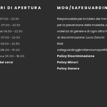
RI DI APERTURA
MOG/SAFEGUARDI
Responsabile per la tutela dei mino
07.00 – 22.30
per la prevenzione delle molestie, 
 07.00 – 22.30
violenza di genere e di ogni altra
dì 06.30 – 22.30
di discriminazione: Lucio Zanchi
 07.00 – 22.30
Mail:
 06.30 – 22.30
safeguarding@millenniumsportfi
 08.00 – 19.00
Policy Discriminazione
ca 09.00 – 18.00
dei corsi
Policy Minori
Policy Genere