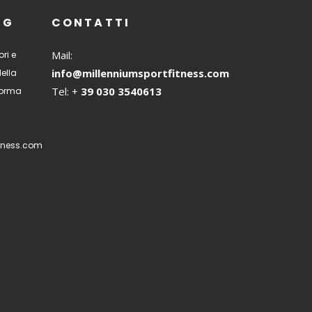
NG
CONTATTI
Mail:
ri e
info@millenniumsportfitness.com
della
Tel: +
39 030 3540613
 forma
tness.com