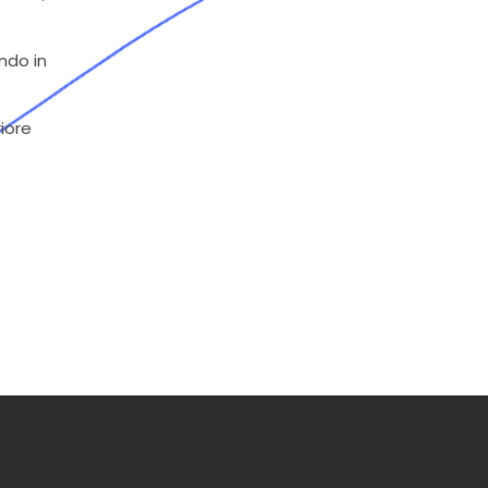
ndo in
riore