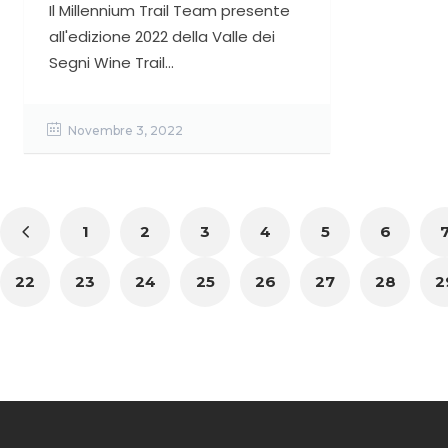
Il Millennium Trail Team presente
all'edizione 2022 della Valle dei
Segni Wine Trail...
Novembre 3, 2022
1
2
3
4
5
6
22
23
24
25
26
27
28
2