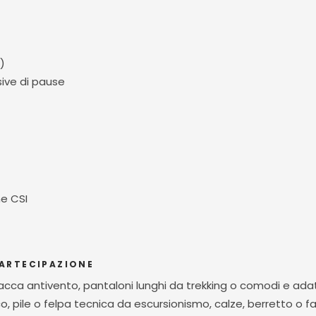
)
ive di pause
ne CSI
PARTECIPAZIONE
iacca antivento, pantaloni lunghi da trekking o comodi e adat
ico, pile o felpa tecnica da escursionismo, calze, berretto o f