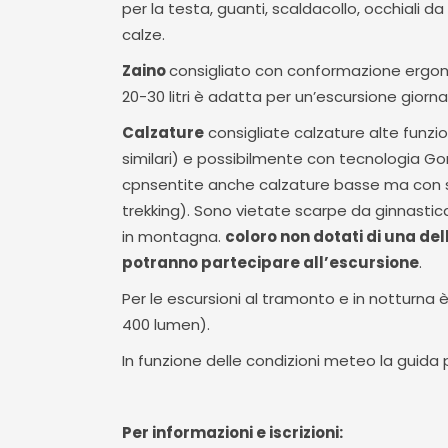
per la testa, guanti, scaldacollo, occhiali d
calze.
Zaino
consigliato con conformazione ergono
20-30 litri è adatta per un’escursione giornal
Calzature
consigliate calzature alte funzio
similari) e possibilmente con tecnologia Gor
cpnsentite anche calzature basse ma con su
trekking). Sono vietate scarpe da ginnastic
in montagna.
coloro non dotati di una dell
potranno partecipare all’escursione
.
Per le escursioni al tramonto e in notturna 
400 lumen).
In funzione delle condizioni meteo la guida 
Per informazioni e iscrizioni: