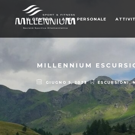
IL CENTRO
AREA PERSONALE
ATTIVI
MILLENNIUM ESCURSI
GIUGNO 5, 2023
ESCURSIONI
,