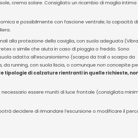
a sole, crema solare. Consigliato un ricambio di maglia intima
mica e possibilmente con fascione ventrale; la capacità di
iera.
nali alla protezione della caviglia, con suola adeguata (Vib
etex o simile che aiuta in caso di pioggia o freddo. Sono
ola adatta all’escursionismo (scarpa da trail o scarpa da
a, da running, con suola liscia, o comunque non concepite per
e tipologie di calzature rientranti in quelle richieste, no
è necessario essere muniti di luce frontale (consigliata mini
potrà decidere di rimandare l’escursione o modificare il perc