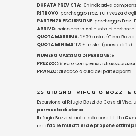
DURATA PREVISTA:
8h indicative comprens
RITROVO:
parcheggio Fraz. Tu’ (Vezza d’ogl
PARTENZA ESCURSIONE:
parcheggio Fraz. T
ARRIVO:
coincidente col punto di partenza
QUOTA MASSIMA:
2530 mslm (Cima Rovai
QUOTA MINIMA:
1205 mslm (paese di Tu)
NUMERO MASSIMO DI PERSONE:
8
PREZZO:
38 euro comprensivi di assicurazio
PRANZO:
al sacco a cura dei partecipanti
25 GIUGNO: RIFUGIO BOZZI E 
Escursione al Rifugio Bozzi da Case di Viso, 
permeato di storia
.
Il rifugio Bozzi, situato nella cosiddetta
Conc
una
facile mulattiera e propone ottimi pi