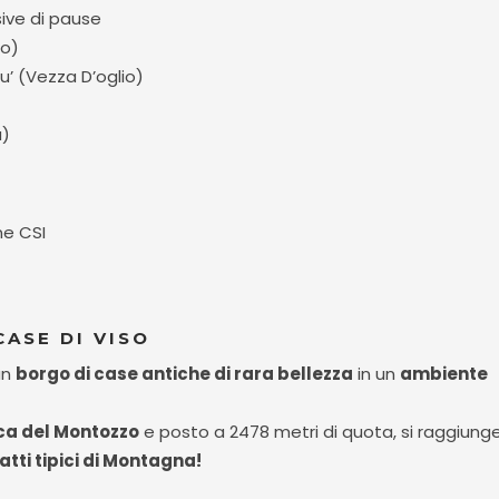
ive di pause
io)
u’ (Vezza D’oglio)
a)
ne CSI
CASE DI VISO
un
borgo di case antiche di rara bellezza
in un
ambiente
a del Montozzo
e posto a 2478 metri di quota, si raggiung
atti tipici di Montagna!