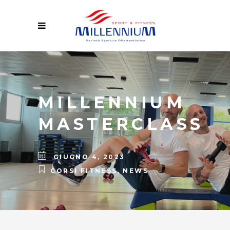
MILLENNIUM
MASTERCLASS
GIUGNO 4, 2023
CORSI FITNESS
,
NEWS