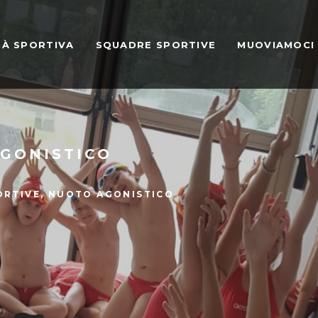
TÀ SPORTIVA
SQUADRE SPORTIVE
MUOVIAMOCI
GONISTICO
ORTIVE
,
NUOTO AGONISTICO