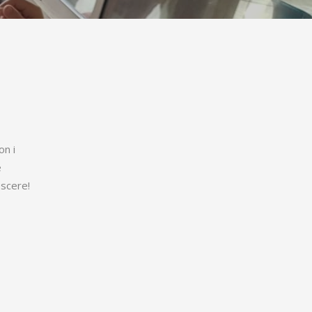
on i
e
escere!