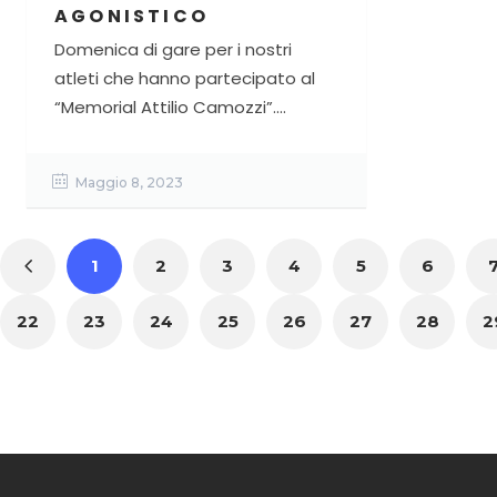
AGONISTICO
Domenica di gare per i nostri
atleti che hanno partecipato al
“Memorial Attilio Camozzi”....
Maggio 8, 2023
1
2
3
4
5
6
22
23
24
25
26
27
28
2