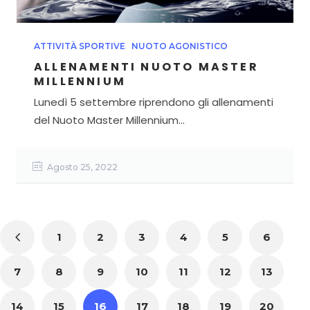
ATTIVITÀ SPORTIVE
NUOTO AGONISTICO
ALLENAMENTI NUOTO MASTER
MILLENNIUM
Lunedì 5 settembre riprendono gli allenamenti
del Nuoto Master Millennium...
Agosto 25, 2022
1
2
3
4
5
6
7
8
9
10
11
12
13
14
15
16
17
18
19
20