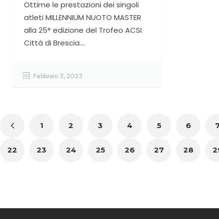
Ottime le prestazioni dei singoli
atleti MILLENNIUM NUOTO MASTER
alla 25° edizione del Trofeo ACSI
Città di Brescia....
Febbraio 3, 2023
1
2
3
4
5
6
22
23
24
25
26
27
28
2