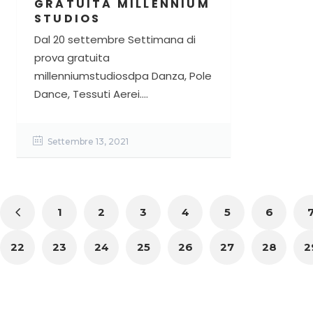
GRATUITA MILLENNIUM
STUDIOS
Dal 20 settembre Settimana di
prova gratuita
millenniumstudiosdpa Danza, Pole
Dance, Tessuti Aerei....
Settembre 13, 2021
1
2
3
4
5
6
22
23
24
25
26
27
28
2