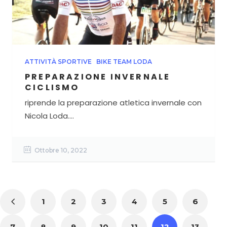
ATTIVITÀ SPORTIVE
BIKE TEAM LODA
PREPARAZIONE INVERNALE
CICLISMO
riprende la preparazione atletica invernale con
Nicola Loda....
Ottobre 10, 2022
1
2
3
4
5
6
7
8
9
10
11
12
13