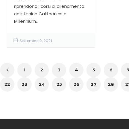
riprendono i corsi di allenamento
calistenico Calithenics a
Millennium....
Settembre 9, 2021
1
2
3
4
5
6
22
23
24
25
26
27
28
2