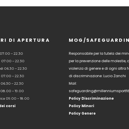
RI DI APERTURA
MOG/SAFEGUARDI
Responsabile per la tutela dei mino
07.00 – 22.30
per la prevenzione delle molestie, 
 07.00 – 22.30
violenza di genere e di ogni altra
dì 06.30 – 22.30
di discriminazione: Lucio Zanchi
 07.00 – 22.30
Mail:
 06.30 – 22.30
safeguarding@millenniumsportfi
 08.00 – 19.00
Policy Discriminazione
ca 09.00 – 18.00
dei corsi
Policy Minori
Policy Genere