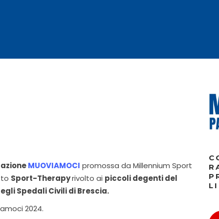
C
tazione
MUOVIAMOCI
promossa da Millennium Sport
R
P
etto
Sport-Therapy
rivolto ai
piccoli degenti del
L
li Spedali Civili di Brescia.
iamoci 2024.