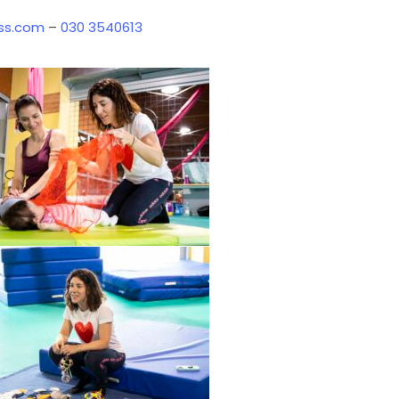
ess.com
–
030 3540613