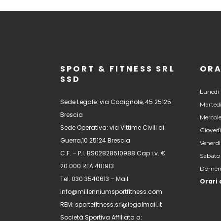
SPORT & FITNESS SRL
ORA
SSD
Lunedì 
Sede Legale: via Codignole, 45 25125
Martedì
Brescia
Mercole
Sede Operativa: via Vittime Civili di
Giovedì
Guerra,10 25124 Brescia
Venerdì
C.F. – P.I. BS02828510988 Cap i.v. €
Sabato
20.000 REA 481913
Domeni
Tel. 030 3540613 – Mail:
Orari 
info@millenniumsportfitness.com
REM: sportefitness.srl@legalmail.it
Società Sportiva Affiliata a: