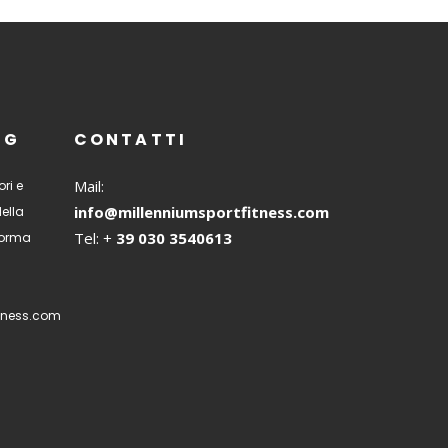
NG
CONTATTI
Mail:
ri e
info@millenniumsportfitness.com
della
Tel: +
39 030 3540613
 forma
tness.com