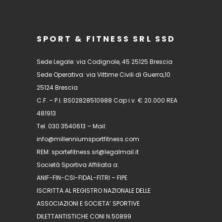
SPORT & FITNESS SRL SSD
Sede Legale: via Codignole, 45 25125 Brescia
Sede Operativa: via Vittime Civili di Guerra,10
25124 Brescia
C.F. – P.I. BS02828510988 Cap i.v. € 20.000 REA
481913
Tel. 030 3540613 – Mail:
info@millenniumsportfitness.com
REM: sportefitness.srl@legalmail.it
Società Sportiva Affiliata a:
ANIF-FIN-CSI-FIDAL-FITRI – FIPE
ISCRITTA AL REGISTRO NAZIONALE DELLE
ASSOCIAZIONI E SOCIETA’ SPORTIVE
DILETTANTISTICHE CONI N.50899