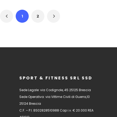
1
2
SPORT & FITNESS SRL SSD
Sede Legale: via Codignole, 45 25125 Brescia
Sede Operativa: via Vittime Civili di Guerra,10
25124 Brescia
C.F. – P.I. BS02828510988 Cap i.v. € 20.000 REA