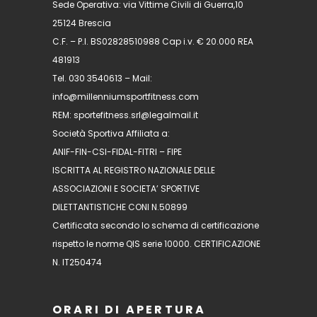
Sede Operativa: via Vittime Civili di Guerra,10
25124 Brescia
C.F. – P.I. BS02828510988 Cap i.v. € 20.000 REA
481913
Tel. 030 3540613 – Mail:
info@millenniumsportfitness.com
REM: sportefitness.srl@legalmail.it
Società Sportiva Affiliata a:
ANIF-FIN-CSI-FIDAL-FITRI – FIPE
ISCRITTA AL REGISTRO NAZIONALE DELLE
ASSOCIAZIONI E SOCIETA’ SPORTIVE
DILETTANTISTICHE CONI N.50899
Certificata secondo lo schema di certificazione
rispetto le norme QIS serie 10000. CERTIFICAZIONE
N. IT250474
ORARI DI APERTURA