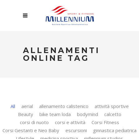
ALLENAMENTI
ONLINE TAG
All
aerial
allenamento calistenico
attività sportive
Beauty
bike team loda
bodymind
calcetto
corsi di nuoto
corsi e attività
Corsi Fitness
Corsi Gestanti e Neo Baby
escursioni
ginnastica pediatrica
Lifestyle
medicina sportiva
millennium studios