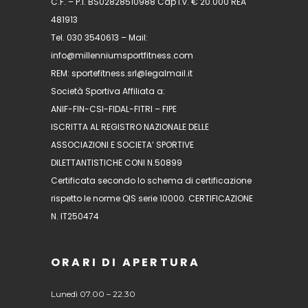
C.F. – P.I. BS02828510988 Cap i.v. € 20.000 REA
481913
Tel. 030 3540613 – Mail:
info@millenniumsportfitness.com
REM: sportefitness.srl@legalmail.it
Società Sportiva Affiliata a:
ANIF-FIN-CSI-FIDAL-FITRI – FIPE
ISCRITTA AL REGISTRO NAZIONALE DELLE
ASSOCIAZIONI E SOCIETA’ SPORTIVE
DILETTANTISTICHE CONI N.50899
Certificata secondo lo schema di certificazione
rispetto le norme QIS serie 10000. CERTIFICAZIONE
N. IT250474
ORARI DI APERTURA
Lunedì 07.00 – 22.30