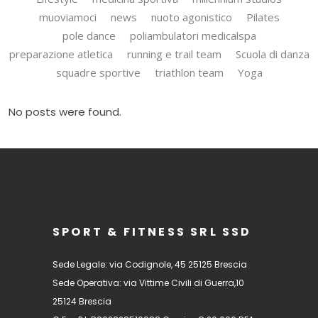
muoviamoci
news
nuoto agonistico
Pilates
pole dance
poliambulatori medicalspa
preparazione atletica
running e trail team
Scuola di danza
squadre sportive
triathlon team
Yoga
No posts were found.
SPORT & FITNESS SRL SSD
Sede Legale: via Codignole, 45 25125 Brescia
Sede Operativa: via Vittime Civili di Guerra,10
25124 Brescia