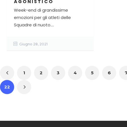
AGONISTICO
Week-end di grandissime
emozioni per gli atleti delle
Squadre di nuoto....
Giugno 28, 2021
1
2
3
4
5
6
22